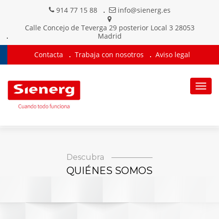
914 77 15 88
info@sienerg.es
Calle Concejo de Teverga 29 posterior Local 3 28053
Madrid
Contacta
Trabaja con nosotros
Aviso legal
Togg
navig
Descubra
QUIÉNES SOMOS