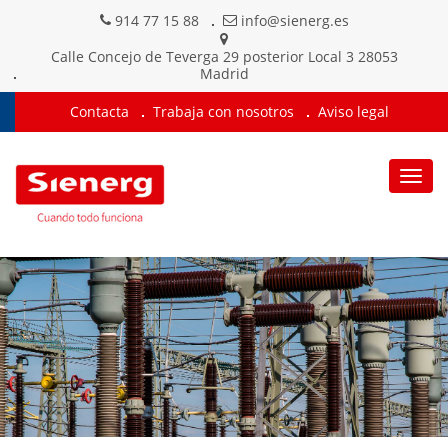
914 77 15 88
info@sienerg.es
Calle Concejo de Teverga 29 posterior Local 3 28053
Madrid
Contacta
Trabaja con nosotros
Aviso legal
Togg
navig